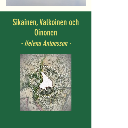
Slutet oklart för sagan om Bastvålen
Sikainen, Valkoinen och
Oinonen
- Helena Antonsson -