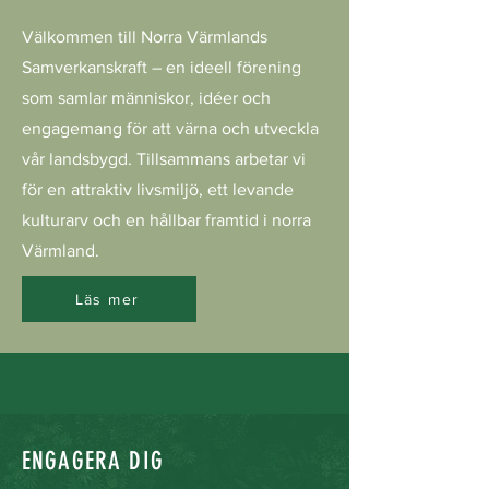
Välkommen till Norra Värmlands
Samverkanskraft – en ideell förening
som samlar människor, idéer och
engagemang för att värna och utveckla
vår landsbygd. Tillsammans arbetar vi
för en attraktiv livsmiljö, ett levande
kulturarv och en hållbar framtid i norra
Värmland.
Läs mer
ENGAGERA DIG