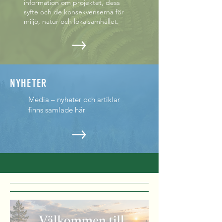
information om projektet, dess
syfte och de konsekvenserna för
miljö, natur och lokalsamhället.
NYHETER
Media – nyheter och artiklar
finns samlade här