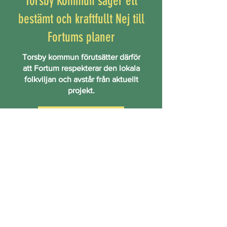
Torsby Kommun säger ett
bestämt och kraftfullt Nej till
Fortums planer
Torsby kommun förutsätter därför
att Fortum respekterar den lokala
folkviljan och avstår från aktuellt
projekt.
Läs mer
Viktig information från LRF
Din mark. Deras planer. Dina
rättigheter.
Läs mer