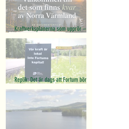
Kraftverksplanerna som upprör – nu
blir planerna film
Replik: Det är dags att Fortum börjar
räkna