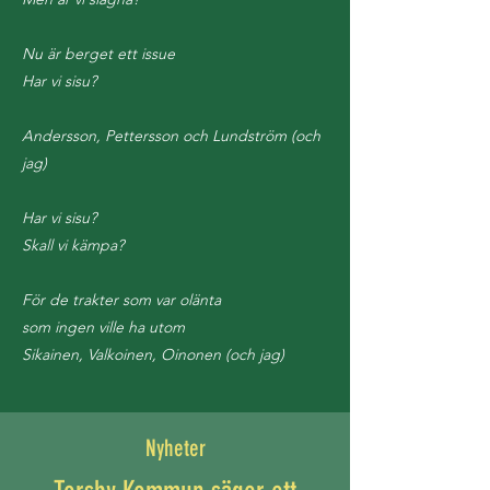
Nu är berget ett issue
Har vi sisu?
Andersson, Pettersson och Lundström (och
jag)
Har vi sisu?
Skall vi kämpa?
För de trakter som var olänta
som ingen ville ha
utom
Sikainen, Valkoinen, Oinonen (och jag)
Nyheter