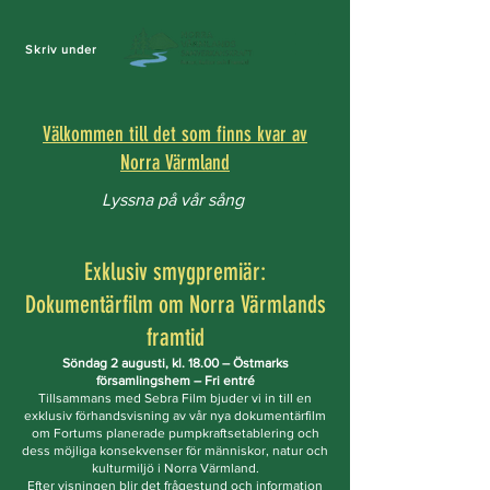
Skriv under
Välkommen till det som finns kvar av
Norra Värmland
Lyssna på vår sång
Exklusiv smygpremiär:
Dokumentärfilm om Norra Värmlands
framtid
Söndag 2 augusti, kl. 18.00 – Östmarks
församlingshem – Fri entré
Tillsammans med Sebra Film bjuder vi in till en
exklusiv förhandsvisning av vår nya dokumentärfilm
om Fortums planerade pumpkraftsetablering och
dess möjliga konsekvenser för människor, natur och
kulturmiljö i Norra Värmland.
Efter visningen blir det frågestund och information