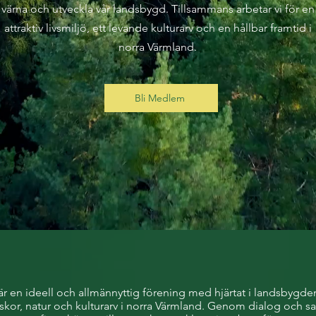
värna och utveckla vår landsbygd. Tillsammans arbetar vi för en
attraktiv livsmiljö, ett levande kulturarv och en hållbar framtid i
norra Värmland.
Bli Medlem
 en ideell och allmännyttig förening med hjärtat i landsbygden. 
skor, natur och kulturarv i norra Värmland. Genom dialog och sam