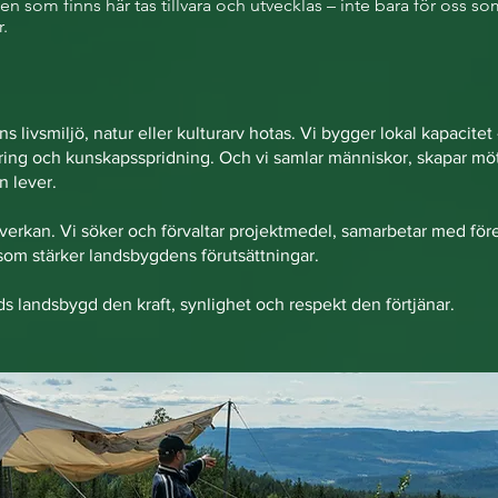
en som finns här tas tillvara och utvecklas – inte bara för oss so
.
 livsmiljö, natur eller kulturarv hotas. Vi bygger lokal kapacite
ing och kunskapsspridning. Och vi samlar människor, skapar möt
 lever.
mverkan. Vi söker och förvaltar projektmedel, samarbetar med fö
som stärker landsbygdens förutsättningar.
nds landsbygd den kraft, synlighet och respekt den förtjänar.