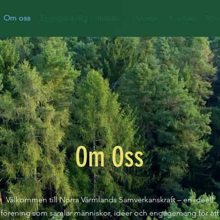
Om oss
Engagera dig
Initiativ
Nyheter
Kontakt
Mor
Om Oss
Välkommen till Norra Värmlands Samverkanskraft – en ideell
förening som samlar människor, idéer och engagemang för att