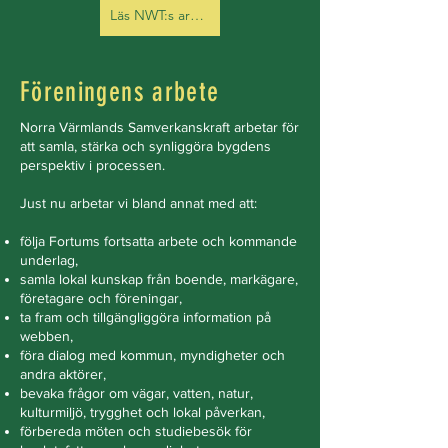
Läs NWT:s artikel om yttrandena här
Föreningens arbete
Norra Värmlands Samverkanskraft arbetar för
att samla, stärka och synliggöra bygdens
perspektiv i processen.
Just nu arbetar vi bland annat med att:
följa Fortums fortsatta arbete och kommande
underlag,
samla lokal kunskap från boende, markägare,
företagare och föreningar,
ta fram och tillgängliggöra information på
webben,
föra dialog med kommun, myndigheter och
andra aktörer,
bevaka frågor om vägar, vatten, natur,
kulturmiljö, trygghet och lokal påverkan,
förbereda möten och studiebesök för