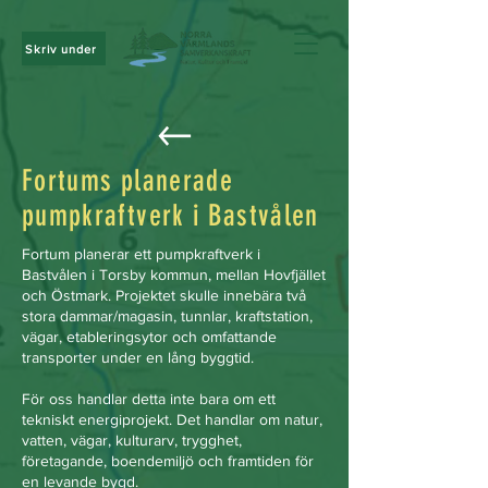
Skriv under
Fortums planerade
pumpkraftverk i Bastvålen
Fortum planerar ett pumpkraftverk i
Bastvålen i Torsby kommun, mellan Hovfjället
och Östmark. Projektet skulle innebära två
stora dammar/magasin, tunnlar, kraftstation,
vägar, etableringsytor och omfattande
transporter under en lång byggtid.
För oss handlar detta inte bara om ett
tekniskt energiprojekt. Det handlar om natur,
vatten, vägar, kulturarv, trygghet,
företagande, boendemiljö och framtiden för
en levande bygd.