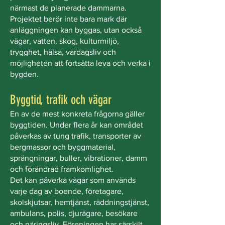
närmast de planerade dammarna.
Projektet berör inte bara mark där
anläggningen kan byggas, utan också
vägar, vatten, skog, kulturmiljö,
trygghet, hälsa, vardagsliv och
möjligheten att fortsätta leva och verka i
bygden.
Byggtid, trafik och vägar
En av de mest konkreta frågorna gäller
byggtiden. Under flera år kan området
påverkas av tung trafik, transporter av
bergmassor och byggmaterial,
sprängningar, buller, vibrationer, damm
och förändrad framkomlighet.
Det kan påverka vägar som används
varje dag av boende, företagare,
skolskjutsar, hemtjänst, räddningstjänst,
ambulans, polis, djurägare, besökare
och näringsliv. Föreningen har särskilt