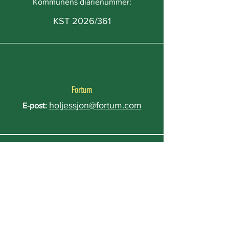
Kommunens diarienummer:
KST 2026/361
Fortum
holjessjon@fortum.com
E-post:
Checklista
Rätt ärendenummer