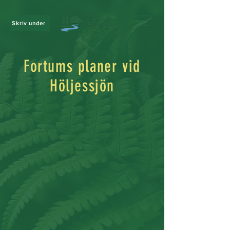
Skriv under
Fortums planer vid
Höljessjön