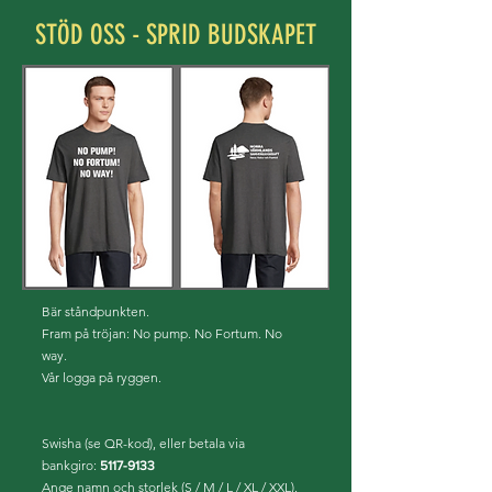
STÖD OSS - SPRID BUDSKAPET
Bär ståndpunkten.
Fram på tröjan: No pump. No Fortum. No
way.
Vår logga på ryggen.
Swisha (se QR-kod), eller betala via
bankgiro:
5117-9133
Ange namn och storlek (S / M / L / XL / XXL).