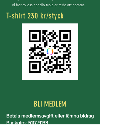
Vi hör av oss när din tröja är redo att hämtas.
T-shirt 230 kr/styck
BLI MEDLEM
Betala medlemsavgift eller lämna bidrag
Bankgiro:
5117-9133
Medlemsavgift 2026